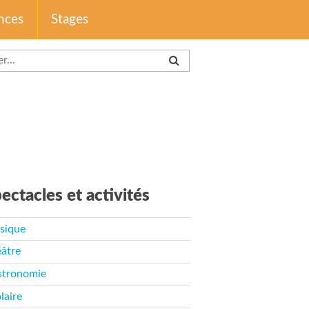
nces
Stages
ectacles et activités
sique
âtre
stronomie
laire