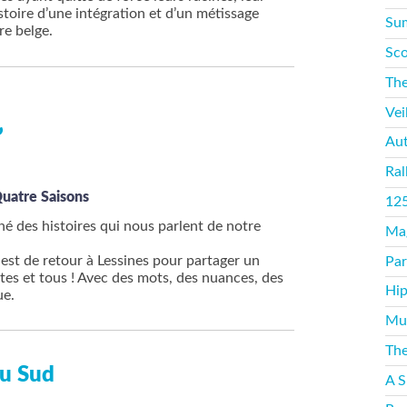
histoire d’une intégration et d’un métissage
Sum
re belge.
Sco
The
Vei
”
Aut
Ral
Quatre Saisons
125
é des histoires qui nous parlent de notre
Mag
est de retour à Lessines pour partager un
Par
tes et tous ! Avec des mots, des nuances, des
Hip
ue.
Mus
The
au Sud
A S