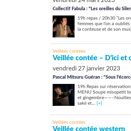
vendredi 24 mars 2023
Collectif Fabula : "Les oreilles du Sil
19h repas / 20h30 “Les ore
femmes que l’on a oubliés 
la conteuse et de son musi
Veillées contées
Veillée contée – D’ici et 
vendredi 27 janvier 2023
Pascal Mitsuru Guéran : "Sous l'écorc
19h Repas sur réservatio
MENU Soupe misopetit bol d
et gingembre——–Nouilles 
saké et…
[+]
Veillées contées
Veillée contée western