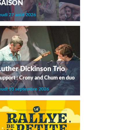
SAISON
eudi 27 août 2026
Luther Dickinson Trio
upport : Crony and Chum en duo
eudi 10 septembre 2026