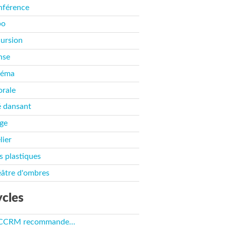
nférence
po
ursion
nse
néma
rale
 dansant
ge
lier
s plastiques
âtre d'ombres
cles
 CCRM recommande…