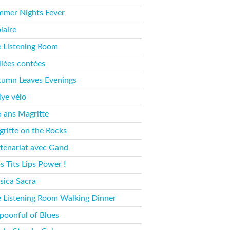
mer Nights Fever
laire
 Listening Room
llées contées
umn Leaves Evenings
lye vélo
 ans Magritte
ritte on the Rocks
tenariat avec Gand
s Tits Lips Power !
ica Sacra
 Listening Room Walking Dinner
poonful of Blues