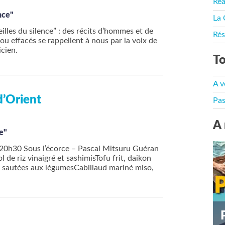
Rea
ence"
La 
illes du silence” : des récits d’hommes et de
Rés
ou effacés se rappellent à nous par la voix de
cien.
To
A v
d’Orient
Pas
A 
e"
n20h30 Sous l’écorce – Pascal Mitsuru Guéran
e riz vinaigré et sashimisTofu frit, daikon
sautées aux légumesCabillaud mariné miso,