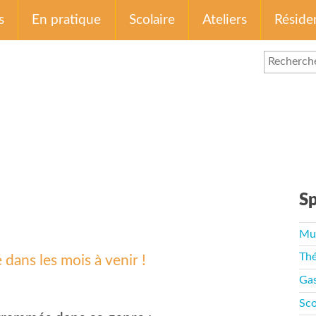
s
En pratique
Scolaire
Ateliers
Réside
Sp
Mu
Thé
ans les mois à venir !
Ga
Sco