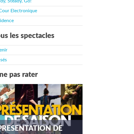
dy, Steady, Go!
Cour Electronique
idence
us les spectacles
enir
sés
ne pas rater
PRESENTATION DE