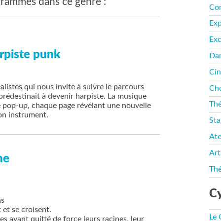
rammés dans ce genre :
Co
Ex
Exc
rpiste punk
Da
Ci
alistes qui nous invite à suivre le parcours
Cho
prédestinait à devenir harpiste. La musique
Thé
e pop-up, chaque page révélant une nouvelle
son instrument.
Sta
Ate
Art
ne
Thé
Cy
ns
 et se croisent.
Le
es ayant quitté de force leurs racines, leur