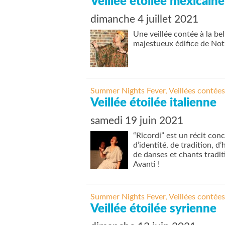
Veillée étoilée mexicaine
dimanche 4 juillet 2021
Une veillée contée à la bel
majestueux édifice de Not
Summer Nights Fever
,
Veillées contées
Veillée étoilée italienne
samedi 19 juin 2021
“Ricordi” est un récit con
d’identité, de tradition, 
de danses et chants traditi
Avanti !
Summer Nights Fever
,
Veillées contées
Veillée étoilée syrienne