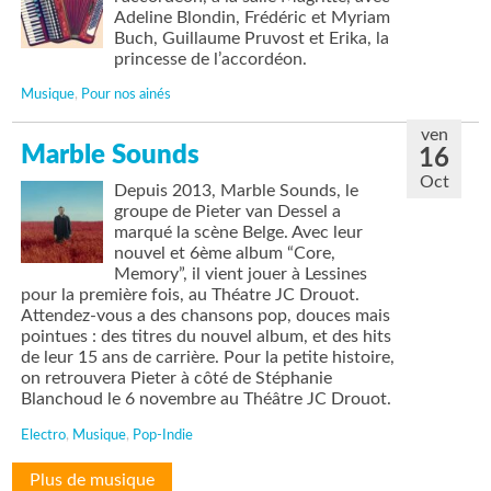
Adeline Blondin, Frédéric et Myriam
Buch, Guillaume Pruvost et Erika, la
princesse de l’accordéon.
Musique
,
Pour nos ainés
ven
Marble Sounds
16
Oct
Depuis 2013, Marble Sounds, le
groupe de Pieter van Dessel a
marqué la scène Belge. Avec leur
nouvel et 6ème album “Core,
Memory”, il vient jouer à Lessines
pour la première fois, au Théatre JC Drouot.
Attendez-vous a des chansons pop, douces mais
pointues : des titres du nouvel album, et des hits
de leur 15 ans de carrière. Pour la petite histoire,
on retrouvera Pieter à côté de Stéphanie
Blanchoud le 6 novembre au Théâtre JC Drouot.
Electro
,
Musique
,
Pop-Indie
Plus de musique