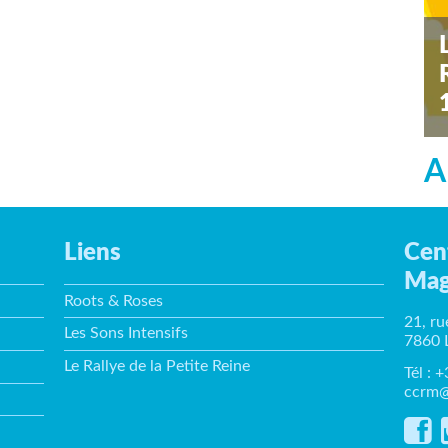
s
A
Liens
Cen
Mag
Roots & Roses
21, ru
Les Sons Intensifs
7860 
Le Rallye de la Petite Reine
Tél : 
ccrm@