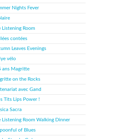
mer Nights Fever
laire
 Listening Room
llées contées
umn Leaves Evenings
lye vélo
 ans Magritte
ritte on the Rocks
tenariat avec Gand
s Tits Lips Power !
ica Sacra
 Listening Room Walking Dinner
poonful of Blues