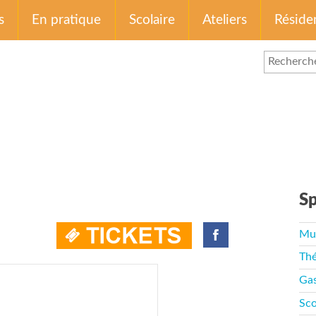
s
En pratique
Scolaire
Ateliers
Réside
Sp
Mu
Thé
Ga
Sco