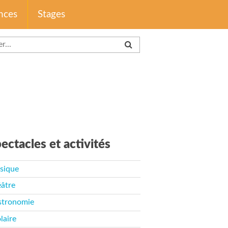
nces
Stages
ectacles et activités
sique
âtre
stronomie
laire