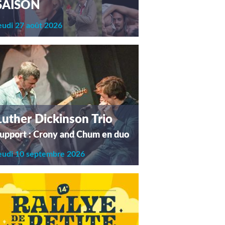
SAISON
eudi 27 août 2026
Luther Dickinson Trio
upport : Crony and Chum en duo
eudi 10 septembre 2026