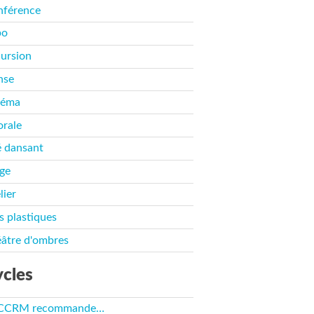
nférence
po
ursion
nse
néma
rale
 dansant
ge
lier
s plastiques
âtre d'ombres
cles
 CCRM recommande…