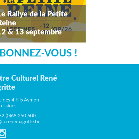
Le Rallye de la Petite
Reine
12 & 13 septembre
amedi 12 septembre 2026
BONNEZ-VOUS !
tre Culturel René
ritte
e des 4 Fils Aymon
Lessines
+32 (0)68 250 600
ccrenemagritte.be