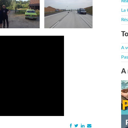
Rea
La 
Rés
To
A v
Pas
A 