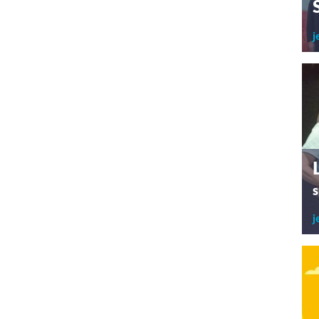
j
s
j