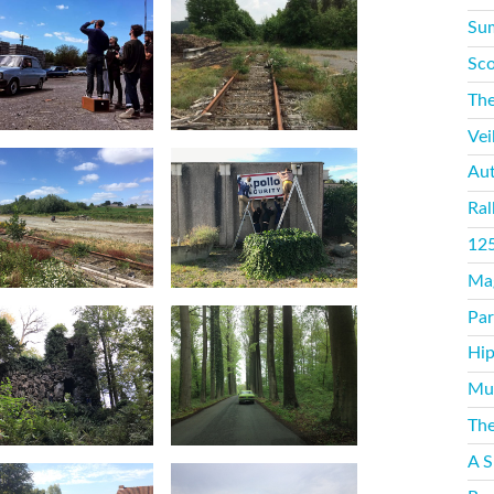
Sum
Sco
The
Vei
Aut
Ral
125
Mag
Par
Hip
Mus
The
A S