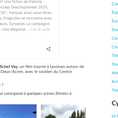
Co
Ex
Exc
Da
Ci
Cho
Thé
Sta
ichel Vay
, un film tourné à Lessines autour de
e Deux-Acren, avec le soutien du Centre
Ate
Art
 ?
Thé
qui correspond à quelques scènes filmées à
Cy
Le