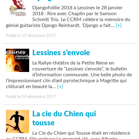
Djangofolllie 2018 à Lessines le 28 janvier
2018 : Rire avec Chaplin par le Samson
Schmitt Trio. Le CCRM célèbre la mémoire du
génial guitariste Django Reinhardt. ‘Django a fait…
[+]
Publié le 19 décembre 2017
Lessines s’envole
Le Rallye-théâtre de la Petite Reine en
couverture de “Lessines s’envole”, le bulletin
d’information communale. Une belle photo de
l’impressionnant clin d’œil pyrotechnique à Magritte qui
clôturait en beauté la…
[+]
Publié le 14 décembre 2017
La cie du Chien qui
tousse
La Cie du Chien qui Tousse était en résidence
au CCRM. Elle prépare Le moment clé, avec Alberto