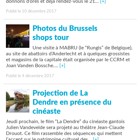
donnons d’ores et déjà rendez-vous le 21…
[+]
Publié le 10 décembre 2017
Photos du Brussels
shops tour
Une visite à MABRU (le “Rungis” de Belgique),
au site de abattoirs d’Anderlecht et à quelques grossistes
et magasins de la capitale était organisée par le CCRM et
Joan Vanden Bossche….
[+]
Publié le 4 décembre 2017
Projection de La
Dendre en présence du
cinéaste
Jeudi prochain, le film “La Dendre” du cinéaste gantois
Julien Vandevelde sera projeté au théâtre Jean-Claude
Drouot. Ce film rassemble des séquences qui mettent
l’accent sur le patrimoine culturel des…
[+]