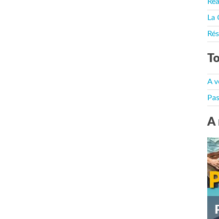
Rea
La 
Rés
To
A v
Pas
A 