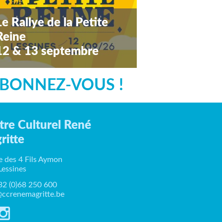
Le Rallye de la Petite
Reine
12 & 13 septembre
amedi 12 septembre 2026
BONNEZ-VOUS !
tre Culturel René
ritte
e des 4 Fils Aymon
Lessines
+32 (0)68 250 600
ccrenemagritte.be