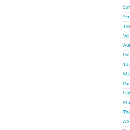
Sum
Sco
The
Vei
Aut
Ral
125
Mag
Par
Hip
Mus
The
A S