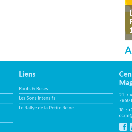
s
A
Liens
Cen
Mag
Roots & Roses
21, ru
Les Sons Intensifs
7860 
Le Rallye de la Petite Reine
Tél : 
ccrm@