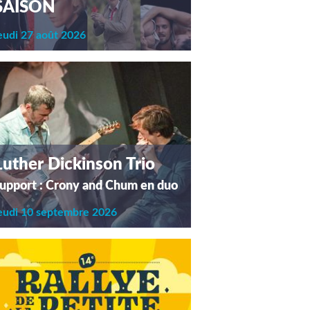
SAISON
eudi 27 août 2026
Luther Dickinson Trio
upport : Crony and Chum en duo
eudi 10 septembre 2026