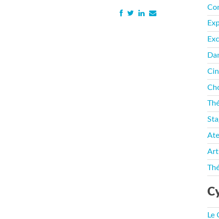
Co
Ex
Exc
Da
Ci
Cho
Thé
Sta
Ate
Art
Thé
Cy
Le