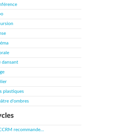
nférence
po
ursion
nse
néma
rale
 dansant
ge
lier
s plastiques
âtre d'ombres
cles
 CCRM recommande…