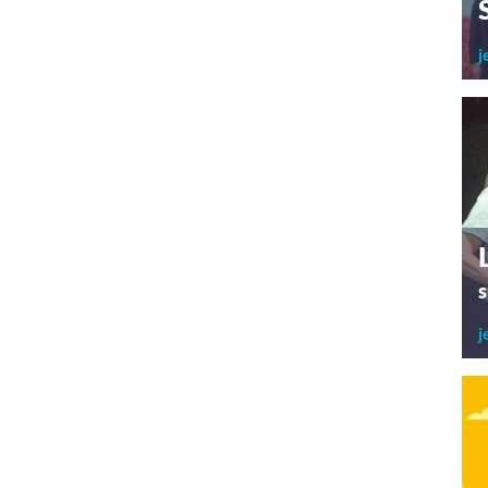
j
s
j