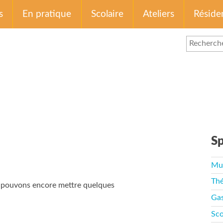
s
En pratique
Scolaire
Ateliers
Réside
Sp
Mu
Thé
s pouvons encore mettre quelques
Ga
Sco