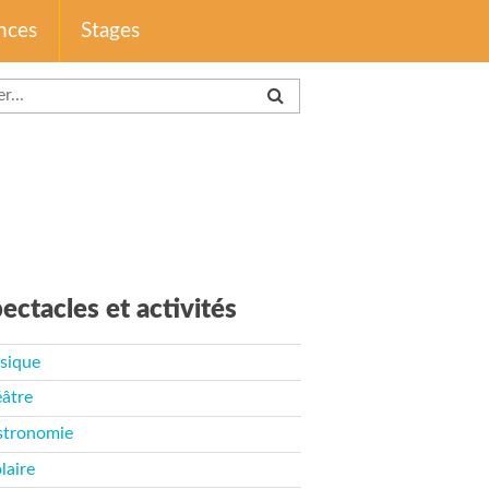
nces
Stages
ectacles et activités
sique
âtre
stronomie
laire