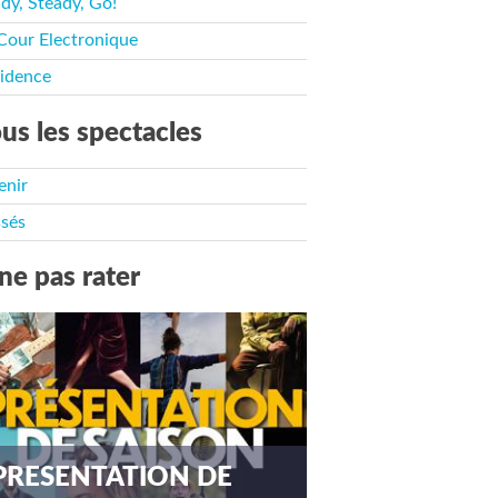
dy, Steady, Go!
Cour Electronique
idence
us les spectacles
enir
sés
ne pas rater
PRESENTATION DE