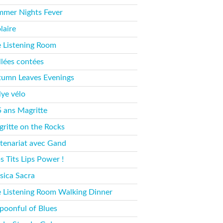
mer Nights Fever
laire
 Listening Room
llées contées
umn Leaves Evenings
lye vélo
 ans Magritte
ritte on the Rocks
tenariat avec Gand
s Tits Lips Power !
ica Sacra
 Listening Room Walking Dinner
poonful of Blues