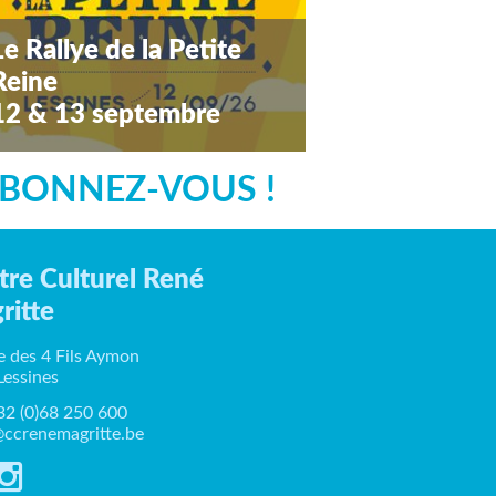
Le Rallye de la Petite
Reine
12 & 13 septembre
amedi 12 septembre 2026
BONNEZ-VOUS !
tre Culturel René
ritte
e des 4 Fils Aymon
Lessines
+32 (0)68 250 600
ccrenemagritte.be