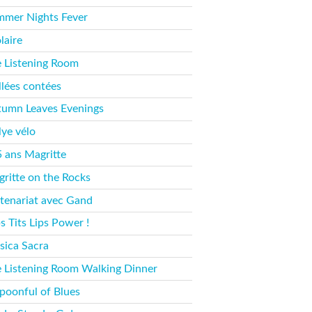
mer Nights Fever
laire
 Listening Room
llées contées
umn Leaves Evenings
lye vélo
 ans Magritte
ritte on the Rocks
tenariat avec Gand
s Tits Lips Power !
ica Sacra
 Listening Room Walking Dinner
poonful of Blues