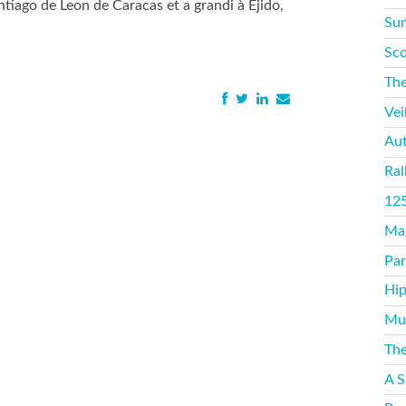
tiago de Leon de Caracas et a grandi à Ejido,
Sum
Sco
The
Vei
Aut
Ral
125
Mag
Par
Hip
Mus
The
A S