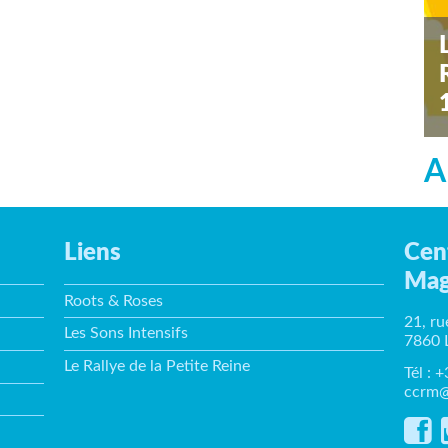
s
A
Liens
Cen
Mag
Roots & Roses
21, ru
Les Sons Intensifs
7860 
Le Rallye de la Petite Reine
Tél : 
ccrm@