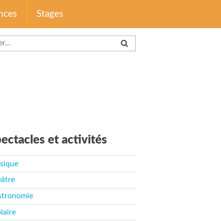
nces
Stages
ectacles et activités
sique
âtre
stronomie
laire