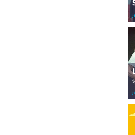
j
s
j