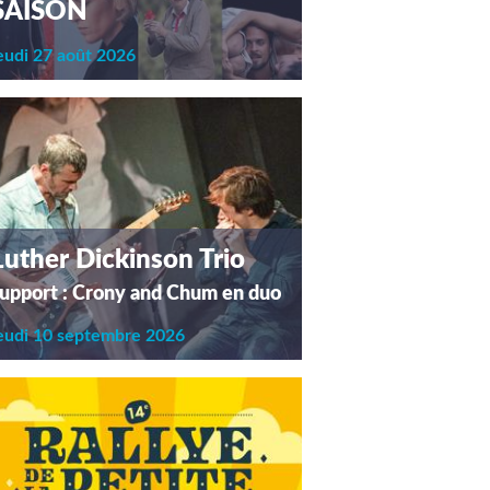
SAISON
eudi 27 août 2026
Luther Dickinson Trio
upport : Crony and Chum en duo
eudi 10 septembre 2026