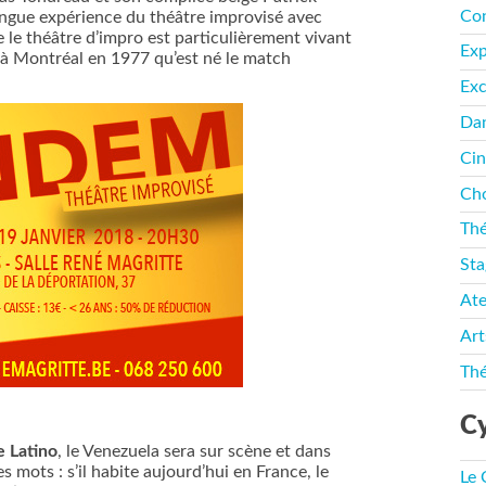
Co
longue expérience du théâtre improvisé avec
 le théâtre d’impro est particulièrement vivant
Ex
s à Montréal en 1977 qu’est né le match
Exc
Da
Ci
Cho
Thé
Sta
Ate
Art
Thé
Cy
e Latino
, le Venezuela sera sur scène et dans
s mots : s’il habite aujourd’hui en France, le
Le