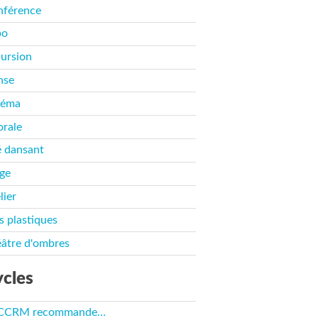
nférence
po
ursion
nse
néma
rale
 dansant
ge
lier
s plastiques
âtre d'ombres
cles
 CCRM recommande…