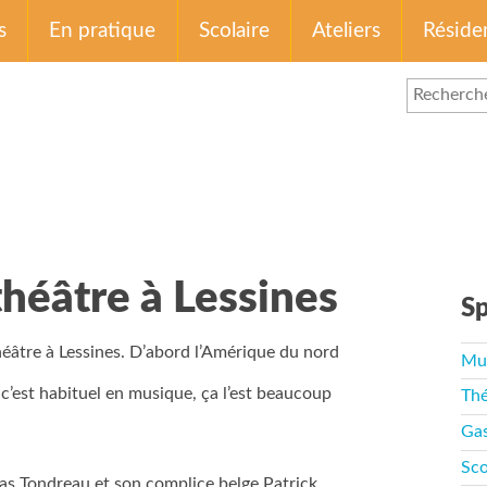
s
En pratique
Scolaire
Ateliers
Réside
héâtre à Lessines
Sp
théâtre à Lessines. D’abord l’Amérique du nord
Mu
 c’est habituel en musique, ça l’est beaucoup
Thé
Ga
Sco
las Tondreau et son complice belge Patrick