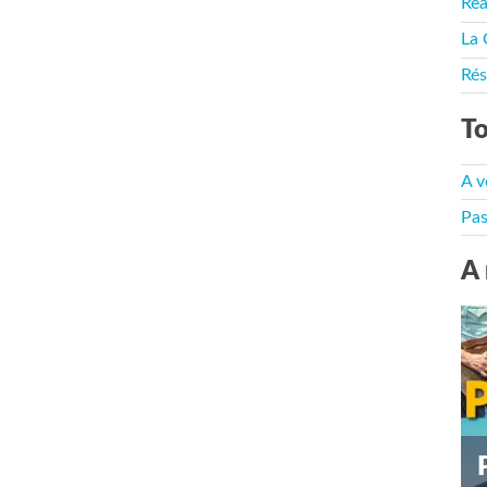
Rea
La 
Rés
To
A v
Pas
A 