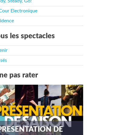
dy, Steady, Go!
Cour Electronique
idence
us les spectacles
enir
sés
ne pas rater
PRESENTATION DE