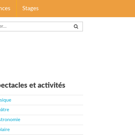
nces
Stages
ectacles et activités
sique
âtre
stronomie
laire