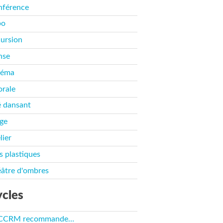
nférence
po
ursion
nse
néma
rale
 dansant
ge
lier
s plastiques
âtre d'ombres
cles
 CCRM recommande…