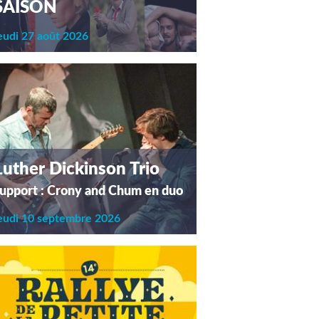
SAISON
eudi 27 août 2026
Luther Dickinson Trio
upport : Crony and Chum en duo
eudi 10 septembre 2026