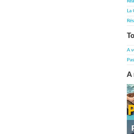
Rea
La 
Rés
To
A v
Pas
A 