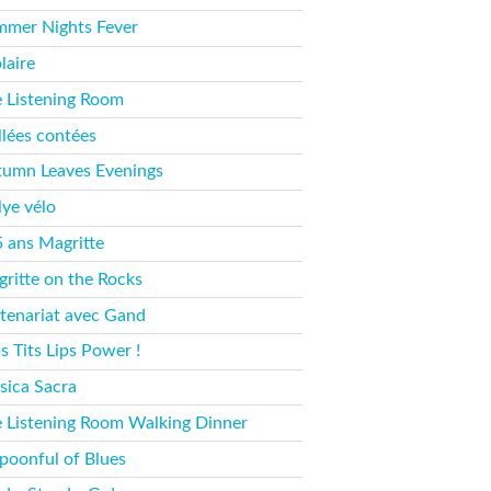
mer Nights Fever
laire
 Listening Room
llées contées
umn Leaves Evenings
lye vélo
 ans Magritte
ritte on the Rocks
tenariat avec Gand
s Tits Lips Power !
ica Sacra
 Listening Room Walking Dinner
poonful of Blues