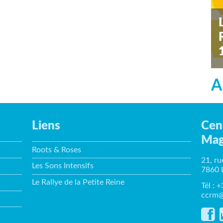
s
A
Liens
Cen
Mag
Roots & Roses
21, ru
Les Sons Intensifs
7860 
Le Rallye de la Petite Reine
Tél : 
ccrm@