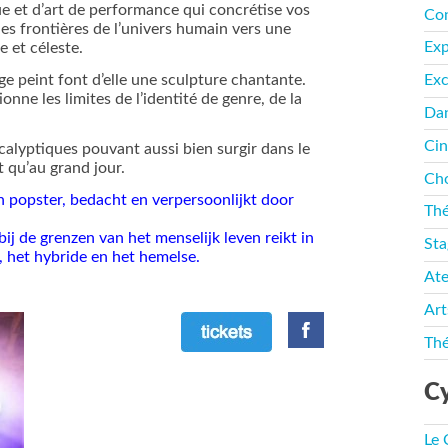
e et d’art de performance qui concrétise vos
Co
es frontières de l’univers humain vers une
Ex
e et céleste.
ge peint font d’elle une sculpture chantante.
Exc
onne les limites de l’identité de genre, de la
Da
Ci
alyptiques pouvant aussi bien surgir dans le
t qu’au grand jour.
Cho
n popster, bedacht en verpersoonlijkt door
Thé
j de grenzen van het menselijk leven reikt in
Sta
e, het hybride en het hemelse.
Ate
Art
Thé
Cy
Le