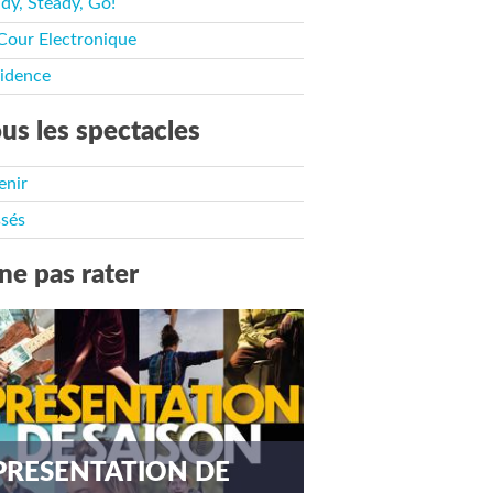
dy, Steady, Go!
Cour Electronique
idence
us les spectacles
enir
sés
ne pas rater
PRESENTATION DE