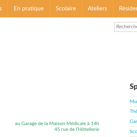
s
En pratique
Scolaire
Ateliers
Réside
Sp
Mu
Thé
Ga
au Garage de la Maison Médicale à 14h
45 rue de l’Hötellerie
Sco