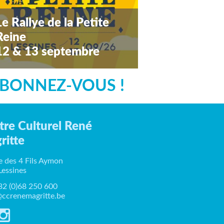
Le Rallye de la Petite
Reine
12 & 13 septembre
amedi 12 septembre 2026
BONNEZ-VOUS !
tre Culturel René
ritte
e des 4 Fils Aymon
Lessines
+32 (0)68 250 600
ccrenemagritte.be