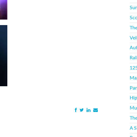
Sum
Sco
The
Vei
Aut
Ral
125
Mag
Par
Hip
Mus
The
A S