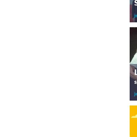
j
s
j