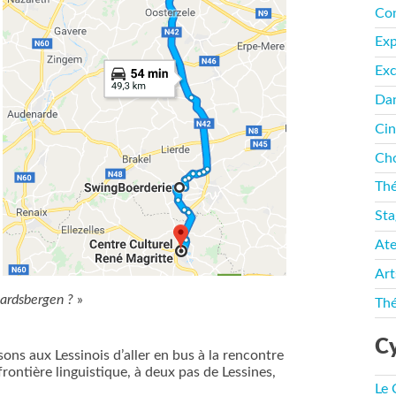
Co
Ex
Exc
Da
Ci
Cho
Thé
Sta
Ate
Art
aardsbergen ?
»
Thé
Cy
ns aux Lessinois d’aller en bus à la rencontre
frontière linguistique, à deux pas de Lessines,
Le