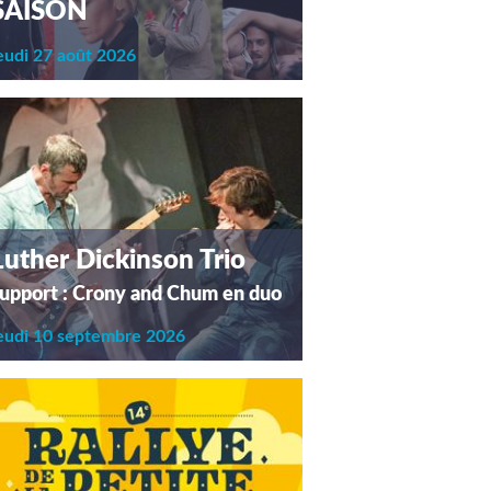
SAISON
eudi 27 août 2026
Luther Dickinson Trio
upport : Crony and Chum en duo
eudi 10 septembre 2026