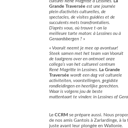
culturel René Magritte à Lessines.
La
Grande Traversée
est une journée
plein d’activités culturelles, de
spectacles, de visites guidées et de
succulents mets transfrontaliers.
D’après vous, où trouve t-on la
meilleure tarte maton: à Lessines ou à
Geraardsbergen ?
»
«
Vooruit neemt je mee op avontuur!
Steek samen met het team van Vooruit
de taalgrens over en ontmoet onze
collega’s van het cultureel centrum
René Magritte in Lessines.
La Grande
Traversée
wordt een dag vol culturele
activiteiten, voorstellingen, gegidste
rondleidingen en heerlijke gerechten.
Waar is volgens jou de beste
mattentaart te vinden: in Lessines of Ger
Le
CCRM
se prépare aussi. Nous proposo
de nos amis Gantois à Zarlardinge, à la 
juste avant leur plongée en Wallonie.