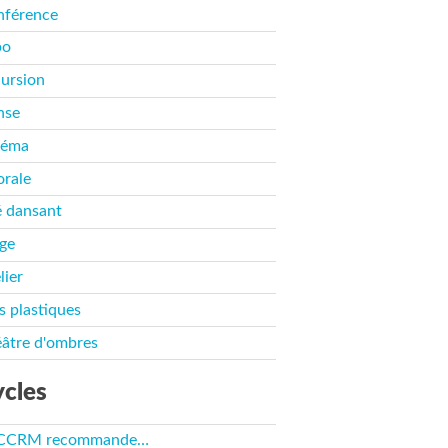
nférence
po
ursion
nse
néma
rale
 dansant
ge
lier
s plastiques
âtre d'ombres
cles
 CCRM recommande…