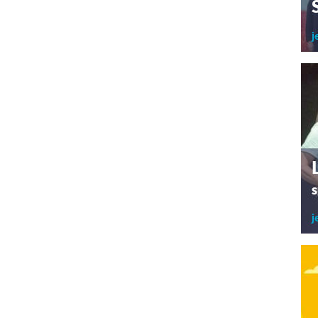
j
s
j