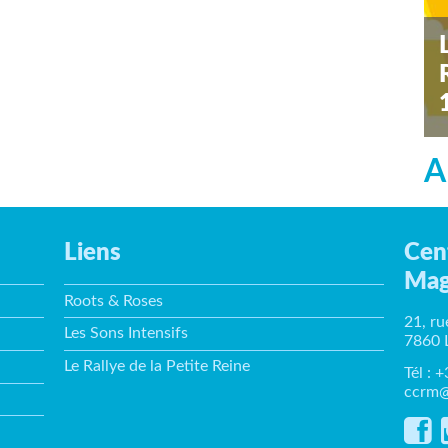
s
A
Liens
Cen
Mag
Roots & Roses
21, ru
Les Sons Intensifs
7860 
Le Rallye de la Petite Reine
Tél : 
ccrm@