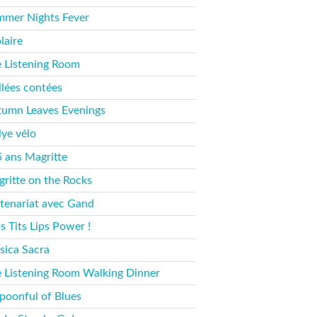
mer Nights Fever
laire
 Listening Room
llées contées
umn Leaves Evenings
lye vélo
 ans Magritte
ritte on the Rocks
tenariat avec Gand
s Tits Lips Power !
ica Sacra
 Listening Room Walking Dinner
poonful of Blues