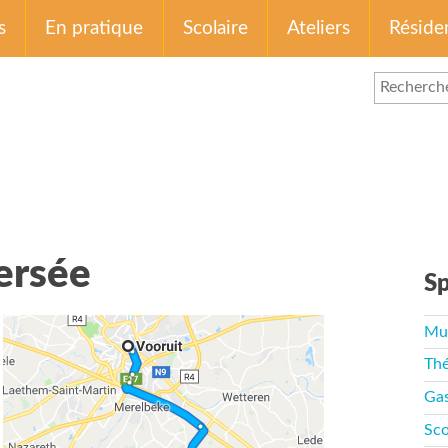
s
En pratique
Scolaire
Ateliers
Réside
ersée
Sp
Mu
Thé
Ga
Sco