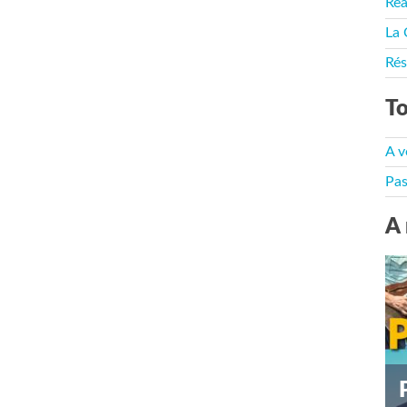
Rea
La 
Rés
To
A v
Pas
A 