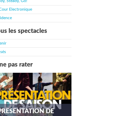
dy, Steady, Go!
Cour Electronique
idence
us les spectacles
enir
sés
ne pas rater
PRESENTATION DE