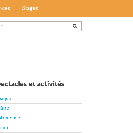
nces
Stages
ectacles et activités
sique
âtre
stronomie
laire