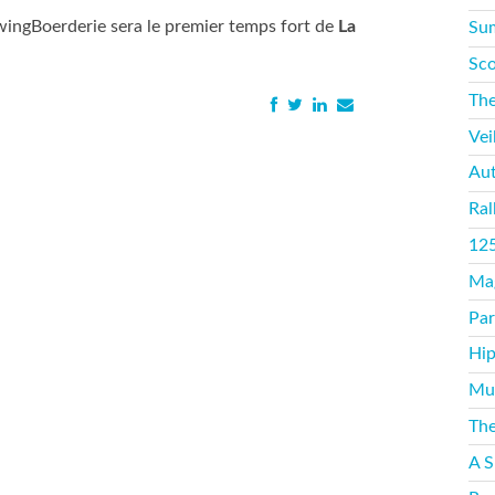
SwingBoerderie sera le premier temps fort de
La
Sum
Sco
The
Vei
Aut
Ral
125
Mag
Par
Hip
Mus
The
A S