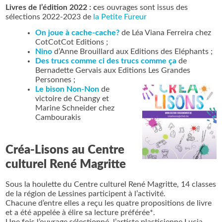
Livres de l’édition 2022 : c
es ouvrages sont issus des
sélections 2022-2023 de
la Petite Fureur
On joue à cache-cache?
de Léa Viana Ferreira chez
CotCotCot Editions ;
Nino
d’Anne Brouillard aux Editions des Eléphants ;
Des trucs comme ci des trucs comme ça
de
Bernadette Gervais aux Editions Les Grandes
Personnes ;
Le
bison Non-Non
de
victoire de Changy et
Marine Schneider chez
Cambourakis
Créa-Lisons au Centre
culturel René Magritte
Sous la houlette du Centre culturel René Magritte, 14 classes
de la région de Lessines participent à l’activité.
Chacune d’entre elles a reçu les quatre propositions de livre
et a été appelée à élire sa lecture préférée*.
Une fois l’ouvrage sélectionné, l’artiste plasticienne Lucia