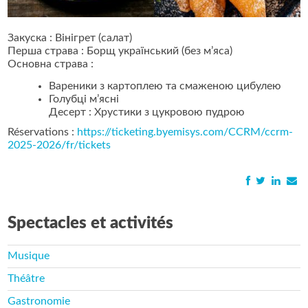
Закуска : Вінігрет (салат)
Перша страва : Борщ український (без м’яса)
Основна страва :
Вареники з картоплею та смаженою цибулею
Голубці м’ясні
Десерт : Хрустики з цукровою пудрою
Réservations :
https://ticketing.byemisys.com/CCRM/ccrm-
2025-2026/fr/tickets
Spectacles et activités
Musique
Théâtre
Gastronomie