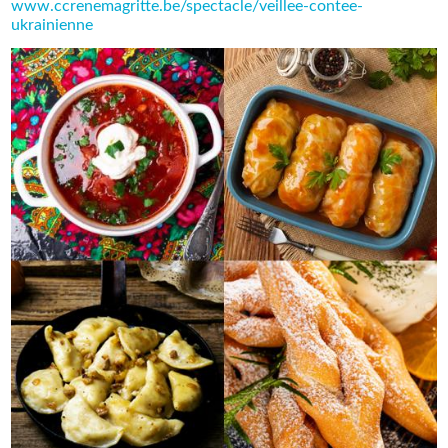
www.ccrenemagritte.be/spectacle/veillee-contee-
ukrainienne