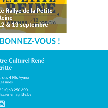
Le Rallye de la Petite
Reine
12 & 13 septembre
amedi 12 septembre 2026
BONNEZ-VOUS !
tre Culturel René
ritte
e des 4 Fils Aymon
Lessines
+32 (0)68 250 600
ccrenemagritte.be