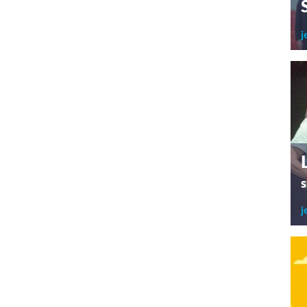
j
s
j