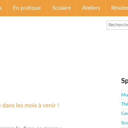
s
En pratique
Scolaire
Ateliers
Réside
Sp
Mu
Thé
ans les mois à venir !
Ga
Sco