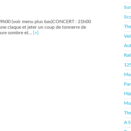
Sum
Sco
9h00 (voir menu plus bas)CONCERT : 21h00
The
une claque et jeter un coup de tonnerre de
riture sombre et…
[+]
Vei
Aut
Ral
125
Mag
Par
Hip
Mus
The
A S