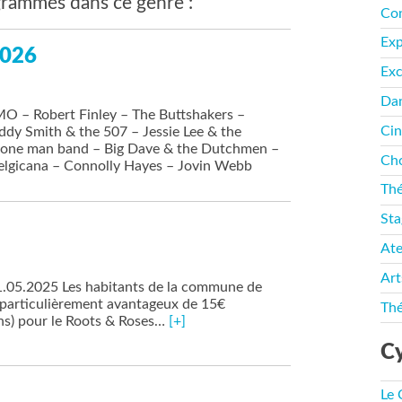
rammés dans ce genre :
Co
Ex
2026
Exc
Da
MO – Robert Finley – The Buttshakers –
Ci
dy Smith & the 507 – Jessie Lee & the
la one man band – Big Dave & the Dutchmen –
Cho
lgicana – Connolly Hayes – Jovin Webb
Thé
Sta
Ate
Art
01.05.2025 Les habitants de la commune de
f particulièrement avantageux de 15€
Thé
ans) pour le Roots & Roses…
[+]
Cy
Le