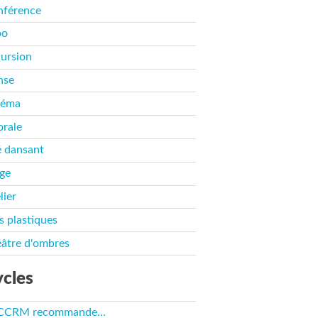
nférence
po
ursion
nse
néma
rale
 dansant
ge
lier
s plastiques
âtre d'ombres
cles
 CCRM recommande…