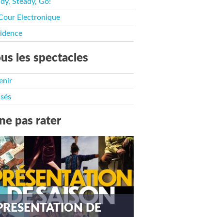
dy, Steady, Go!
Cour Electronique
idence
us les spectacles
enir
sés
ne pas rater
PRESENTATION DE