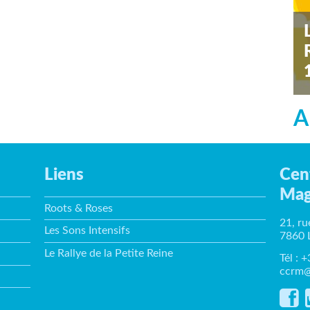
s
A
Liens
Cen
Mag
Roots & Roses
21, ru
Les Sons Intensifs
7860 
Le Rallye de la Petite Reine
Tél : 
ccrm@