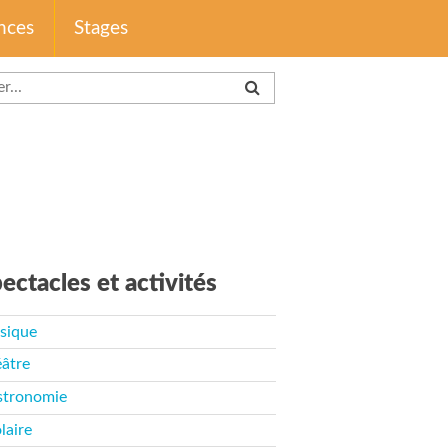
nces
Stages
ectacles et activités
sique
âtre
stronomie
laire