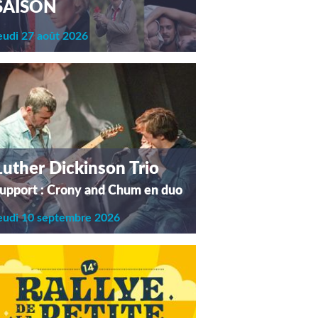
SAISON
eudi 27 août 2026
Luther Dickinson Trio
upport : Crony and Chum en duo
eudi 10 septembre 2026