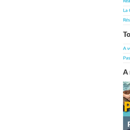
Rea
La 
Rés
To
A v
Pas
A 