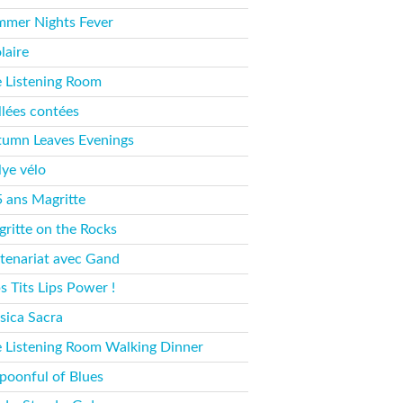
mer Nights Fever
laire
 Listening Room
llées contées
umn Leaves Evenings
lye vélo
 ans Magritte
ritte on the Rocks
tenariat avec Gand
s Tits Lips Power !
ica Sacra
 Listening Room Walking Dinner
poonful of Blues