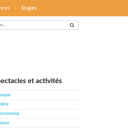
nces
Stages
ectacles et activités
sique
âtre
stronomie
laire