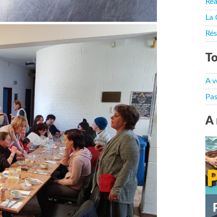
Rea
La 
Rés
To
A v
Pas
A 