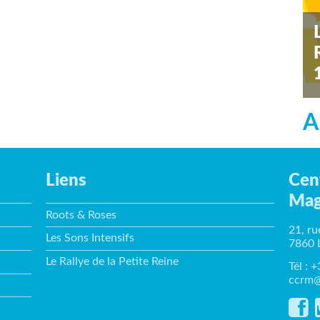
s
A
Liens
Cen
Mag
Roots & Roses
21, ru
Les Sons Intensifs
7860 
Le Rallye de la Petite Reine
Tél : 
ccrm@