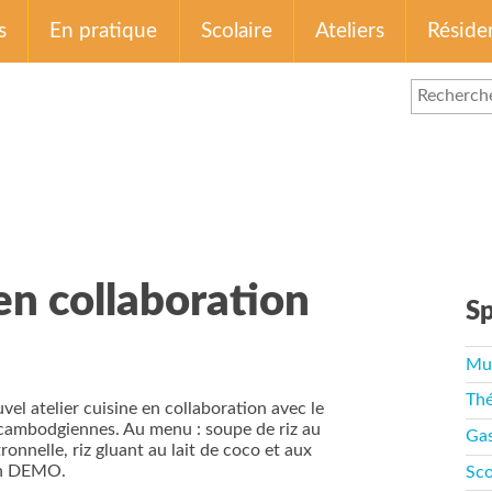
s
En pratique
Scolaire
Ateliers
Réside
 en collaboration
Sp
Mu
Thé
vel atelier cuisine en collaboration avec le
rs cambodgiennes. Au menu : soupe de riz au
Ga
ronnelle, riz gluant au lait de coco et aux
éen DEMO.
Sco