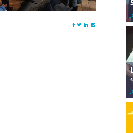
j
s
j