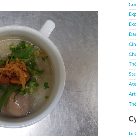
Co
Ex
Exc
Da
Ci
Cho
Thé
Sta
Ate
Art
Thé
Cy
Le