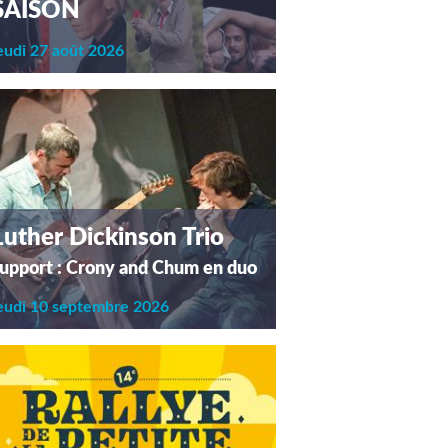
SAISON
eudi 27 août 2026
Luther Dickinson Trio
upport : Crony and Chum en duo
eudi 10 septembre 2026