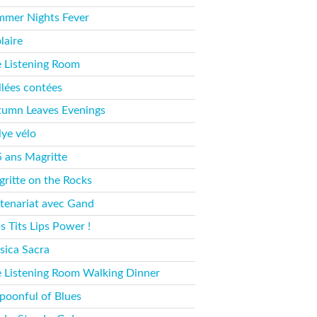
mer Nights Fever
laire
 Listening Room
llées contées
umn Leaves Evenings
lye vélo
 ans Magritte
ritte on the Rocks
tenariat avec Gand
s Tits Lips Power !
ica Sacra
 Listening Room Walking Dinner
poonful of Blues