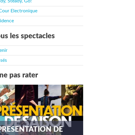
dy, Steady, Go!
Cour Electronique
idence
us les spectacles
enir
sés
ne pas rater
PRESENTATION DE