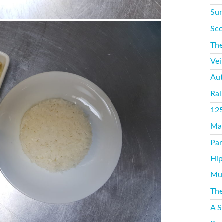
Sum
Sco
The
Vei
Aut
Ral
125
Mag
Par
Hip
Mus
The
A S