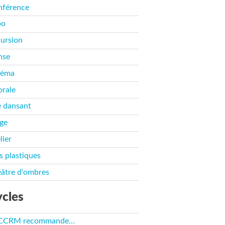
nférence
po
ursion
nse
néma
rale
 dansant
ge
lier
s plastiques
âtre d'ombres
cles
 CCRM recommande…