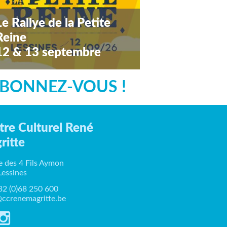
Le Rallye de la Petite
Reine
12 & 13 septembre
amedi 12 septembre 2026
BONNEZ-VOUS !
tre Culturel René
ritte
e des 4 Fils Aymon
Lessines
+32 (0)68 250 600
ccrenemagritte.be