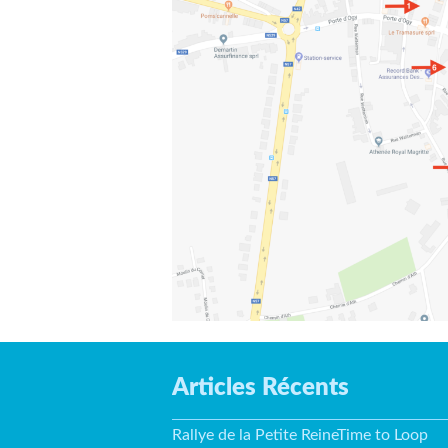
Articles Récents
Rallye de la Petite ReineTime to Loop