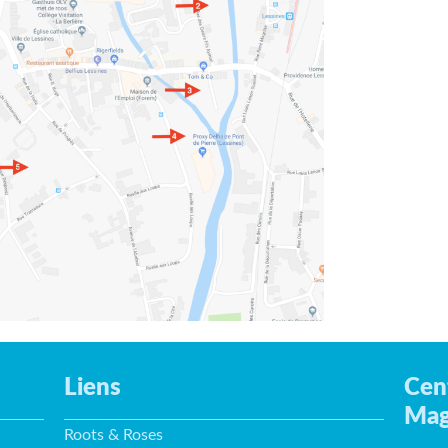
Liens
Cen
Mag
Roots & Roses