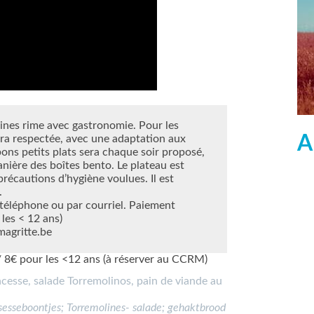
sines rime avec gastronomie. Pour les
A
sera respectée, avec une adaptation aux
ons petits plats sera chaque soir proposé,
nière des boîtes bento. Le plateau est
précautions d’hygiène voulues. Il est
.
 téléphone ou par courriel. Paiement
 les < 12 ans)
agritte.be
 8€ pour les <12 ans (à réserver au CCRM)
ncesse, salade Torremolinos, pain de viande au
nsesseboontjes; Torremolines- salade; gehaktbrood