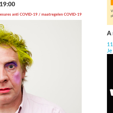
 19:00
V
esures anti COVID-19 / maatregelen COVID-19
p
A 
11
Je