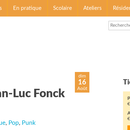
s
En pratique
Scolaire
Ateliers
Réside
dim
16
Ti
Août
an-Luc Fonck
P
€
A
ue
,
Pop
,
Punk