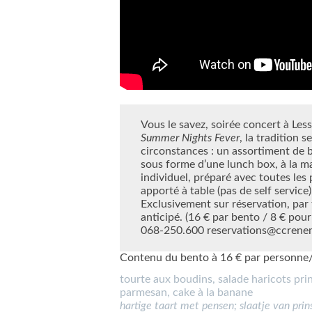
Vous le savez, soirée concert à Les
Summer Nights Fever
, la tradition 
circonstances : un assortiment de b
sous forme d’une lunch box, à la ma
individuel, préparé avec toutes les 
apporté à table (pas de self service)
Exclusivement sur réservation, par
anticipé. (16 € par bento / 8 € pour
068-250.600 reservations@ccrenem
Contenu du bento à 16 € par personne/
tourte aux boudins, salade haricots pri
parmesan, cake à la banane
hartige taart met pensen; slaatje van pri