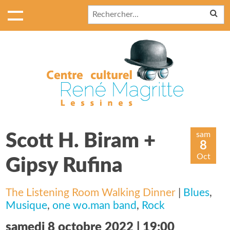
sam
Scott H. Biram +
8
Oct
Gipsy Rufina
The Listening Room Walking Dinner
|
Blues
,
Musique
,
one wo.man band
,
Rock
samedi 8 octobre 2022 | 19:00