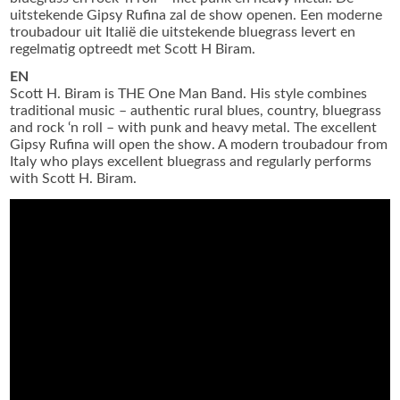
uitstekende Gipsy Rufina zal de show openen. Een moderne
troubadour uit Italië die uitstekende bluegrass levert en
regelmatig optreedt met Scott H Biram.
EN
Scott H. Biram is THE One Man Band. His style combines
traditional music – authentic rural blues, country, bluegrass
and rock ‘n roll – with punk and heavy metal. The excellent
Gipsy Rufina will open the show. A modern troubadour from
Italy who plays excellent bluegrass and regularly performs
with Scott H. Biram.