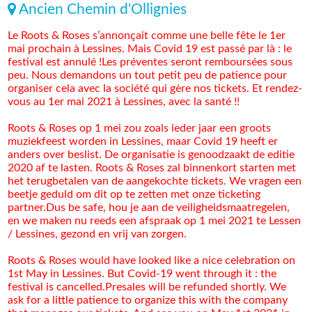
Ancien Chemin d'Ollignies
Le Roots & Roses s’annonçait comme une belle fête le 1er
mai prochain à Lessines. Mais Covid 19 est passé par là : le
festival est annulé !Les préventes seront remboursées sous
peu. Nous demandons un tout petit peu de patience pour
organiser cela avec la société qui gère nos tickets. Et rendez-
vous au 1er mai 2021 à Lessines, avec la santé !!
Roots & Roses op 1 mei zou zoals ieder jaar een groots
muziekfeest worden in Lessines, maar Covid 19 heeft er
anders over beslist. De organisatie is genoodzaakt de editie
2020 af te lasten. Roots & Roses zal binnenkort starten met
het terugbetalen van de aangekochte tickets. We vragen een
beetje geduld om dit op te zetten met onze ticketing
partner.Dus be safe, hou je aan de veiligheidsmaatregelen,
en we maken nu reeds een afspraak op 1 mei 2021 te Lessen
/ Lessines, gezond en vrij van zorgen.
Roots & Roses would have looked like a nice celebration on
1st May in Lessines. But Covid-19 went through it : the
festival is cancelled.Presales will be refunded shortly. We
ask for a little patience to organize this with the company