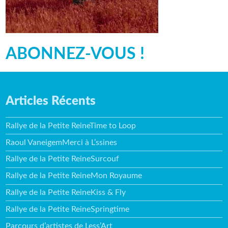
ABONNEZ-VOUS !
Articles Récents
Rallye de la Petite ReineTime to Loop
Raoul VaneigemMerci à L’ssines
Rallye de la Petite ReineSurcouf
Rallye de la Petite ReineMon Royaume
Rallye de la Petite ReineKiss & Fly
Rallye de la Petite ReineSpringtime
Parcours d’artistes de Less’Art