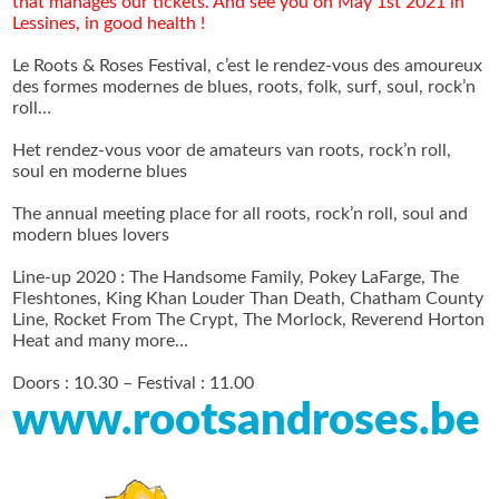
that manages our tickets.
And see you on May 1st 2021 in
Lessines, in good health !
Le Roots & Roses Festival, c’est le rendez-vous des amoureux
des formes modernes de blues, roots, folk, surf, soul, rock’n
roll…
Het rendez-vous voor de amateurs van roots, rock’n roll,
soul en moderne blues
The annual meeting place for all roots, rock’n roll, soul and
modern blues lovers
Line-up 2020 : The Handsome Family, Pokey LaFarge, The
Fleshtones, King Khan Louder Than Death, Chatham County
Line, Rocket From The Crypt, The Morlock, Reverend Horton
Heat and many more…
Doors : 10.30 – Festival : 11.00
www.rootsandroses.be