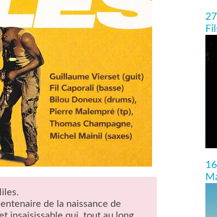
27
Fi
16
Ma
iles.
centenaire de la naissance de
t insaisissable qui, tout au long