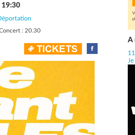
 19:30
V
 Déportation
p
Concert : 20.30
A 
11
Je