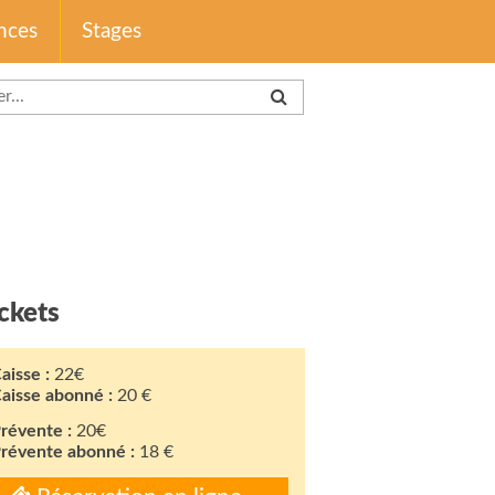
nces
Stages
ckets
aisse :
22€
aisse abonné :
20 €
révente :
20€
révente abonné :
18 €