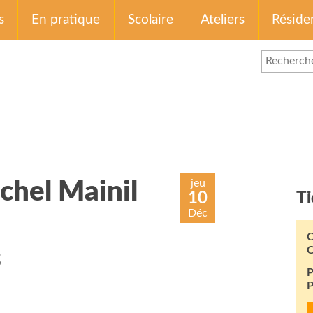
s
En pratique
Scolaire
Ateliers
Réside
jeu
ichel Mainil
10
Ti
Déc
C
C
s
P
P