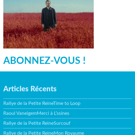
ABONNEZ-VOUS !
Articles Récents
Rallye de la Petite ReineTime to Loop
Raoul VaneigemMerci à L’ssines
Rallye de la Petite ReineSurcouf
Rallye de la Petite ReineMon Royaume