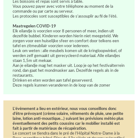
Les boissons et repas sont servis à table.
Vous pouvez payer avec votre téléphone au moment de la
commande ou par carte au serveur.
Les protocoles sont susceptibles de s’assouplir au fil de l’été.
Maatregelen COVID-19
Elk eilandje is voorzien voor 8 personen of meer, indien uit
dezelfde bubbel. Kinderen worden hierin niet meegeteld. We
zorgen voor een huiselijke sfeer en comfort door telkens een
tafel en zitmeubilair voorzien voor iedereen.
Leuk om weten : alle meubels komen uit de kringloopwinkel, of
werden zelf gemaakt uit gerecycleerd materiaal. Alle eilandjes
staan 1,5m uit mekaar.
Aan je eilandje mag het masker uit. Loop je op het festivalterrein
rond, dan gaat het mondmasker aan. Dezelfde regels als in de
restaurants.
Drinken en eten worden aan tafel geserveerd.
Deze regels kunnen veranderen in de loop van de zomer
L’évènement a lieu en extérieur, nous vous conseillons donc
d’être prévoyant (crème solaire, vêtements de pluie, une petite
laine, lotion anti-moustique…) suivant les prévisions météo plus
éventuellement des petits coussins car le mobilier installé est
fait à partir de matériaux de récupération.
Le concert se tiendra dans le pré de l’Hôpital Notre-Dame à la