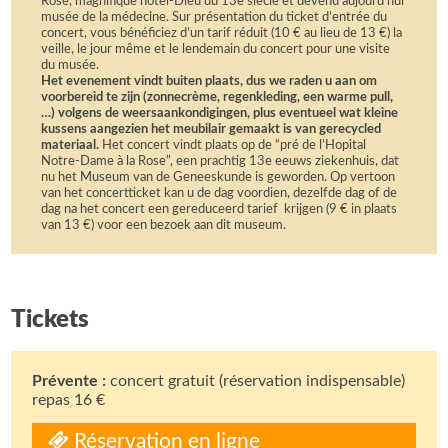
Rose, magnifique hôtel-Dieu du 13e siècle et devenu aujourd’hui
musée de la médecine. Sur présentation du ticket d’entrée du
concert, vous bénéficiez d’un tarif réduit (10 € au lieu de 13 €) la
veille, le jour même et le lendemain du concert pour une visite
du musée.
Het evenement vindt buiten plaats, dus we raden u aan om
voorbereid te zijn (zonnecrème, regenkleding, een warme pull,
…) volgens de weersaankondigingen, plus eventueel wat kleine
kussens aangezien het meubilair gemaakt is van gerecycled
materiaal.
Het concert vindt plaats op de “pré de l’Hopital
Notre-Dame à la Rose”, een prachtig 13e eeuws ziekenhuis, dat
nu het Museum van de Geneeskunde is geworden. Op vertoon
van het concertticket kan u de dag voordien, dezelfde dag of de
dag na het concert een gereduceerd tarief krijgen (9 € in plaats
van 13 €) voor een bezoek aan dit museum.
Tickets
Prévente :
concert gratuit (réservation indispensable)
repas 16 €
Réservation en ligne