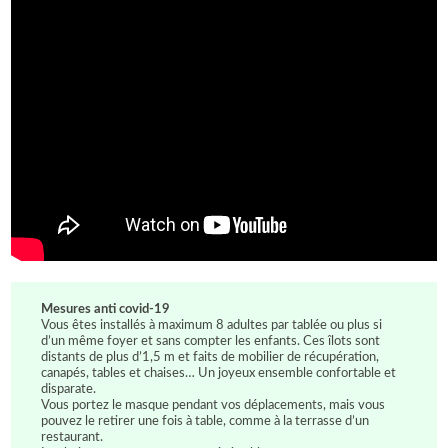
Mesures anti covid-19
Vous êtes installés à maximum 8 adultes par tablée ou plus si
d’un même foyer et sans compter les enfants. Ces îlots sont
distants de plus d’1,5 m et faits de mobilier de récupération,
canapés, tables et chaises… Un joyeux ensemble confortable et
disparate.
Vous portez le masque pendant vos déplacements, mais vous
pouvez le retirer une fois à table, comme à la terrasse d’un
restaurant.