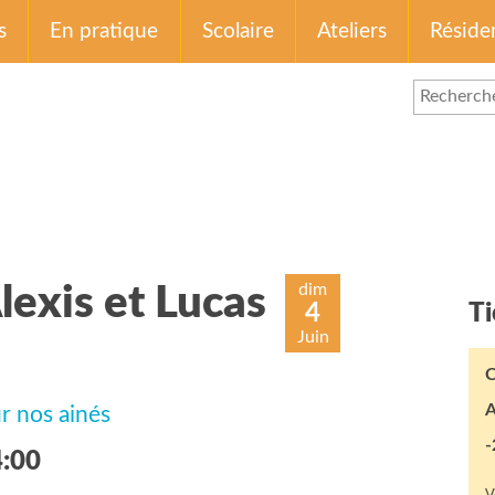
s
En pratique
Scolaire
Ateliers
Réside
dim
lexis et Lucas
4
Ti
Juin
C
A
r nos ainés
-
4:00