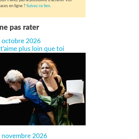
ous n'avez pas la possibilité d'acheter vos
laces en ligne ?
Suivez ce lien.
ne pas rater
 octobre 2026
 t’aime plus loin que toi
 novembre 2026