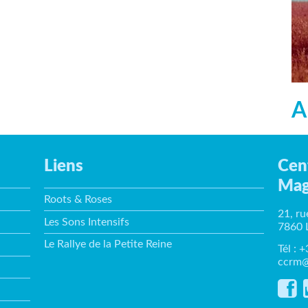
A
Liens
Cen
Mag
Roots & Roses
21, ru
Les Sons Intensifs
7860 
Le Rallye de la Petite Reine
Tél : 
ccrm@