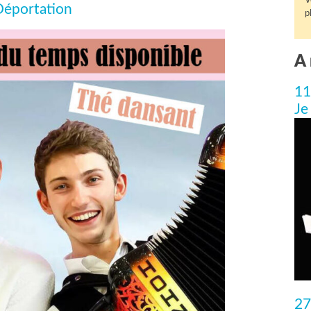
V
 Déportation
p
A 
11
Je
27