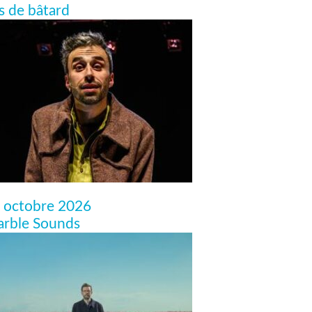
ls de bâtard
 octobre 2026
rble Sounds