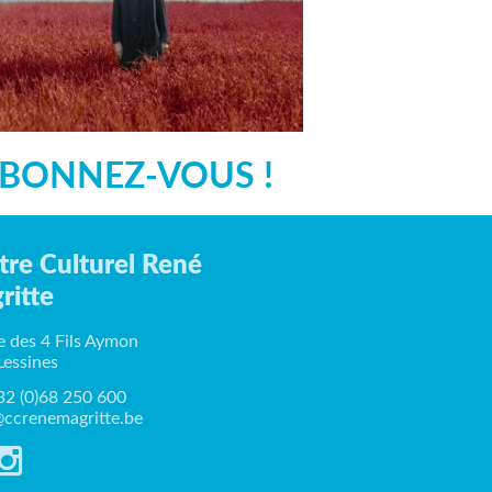
BONNEZ-VOUS !
tre Culturel René
ritte
e des 4 Fils Aymon
Lessines
+32 (0)68 250 600
ccrenemagritte.be