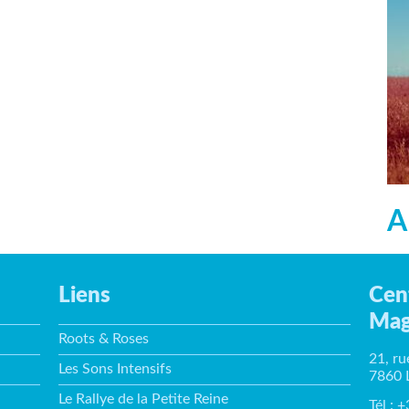
A
Liens
Cen
Mag
Roots & Roses
21, ru
Les Sons Intensifs
7860 
Le Rallye de la Petite Reine
Tél : 