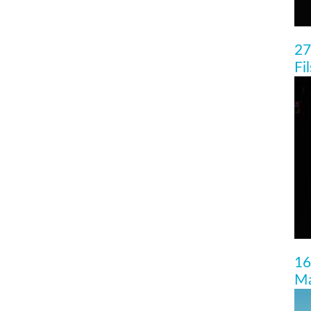
27
Fi
16
Ma