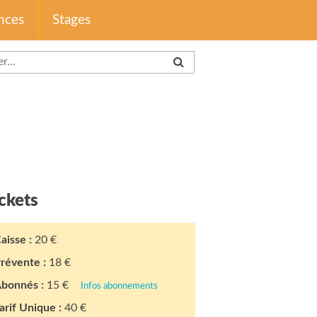
nces
Stages
ckets
aisse :
20 €
révente :
18 €
bonnés :
15 €
Infos abonnements
arif Unique :
40 €