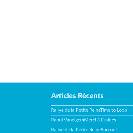
Articles Récents
Rallye de la Petite ReineTime to Loop
Raoul VaneigemMerci à L’ssines
Rallye de la Petite ReineSurcouf