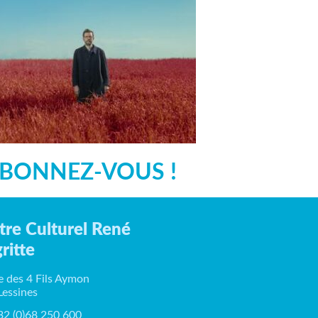
BONNEZ-VOUS !
tre Culturel René
ritte
e des 4 Fils Aymon
Lessines
+32 (0)68 250 600