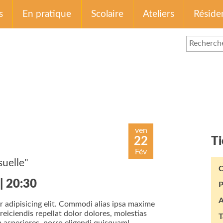
s
En pratique
Scolaire
Ateliers
Réside
ven
22
Ti
Fév
suelle"
C
| 20:30
P
A
 adipisicing elit. Commodi alias ipsa maxime
iciendis repellat dolor dolores, molestias
T