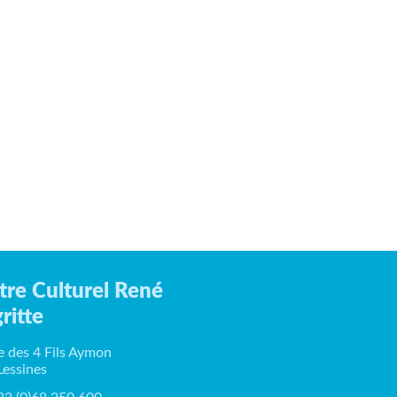
tre Culturel René
ritte
e des 4 Fils Aymon
Lessines