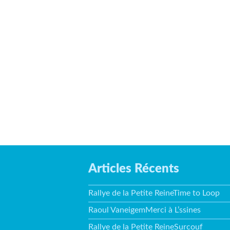
Articles Récents
Rallye de la Petite ReineTime to Loop
Raoul VaneigemMerci à L’ssines
Rallye de la Petite ReineSurcouf