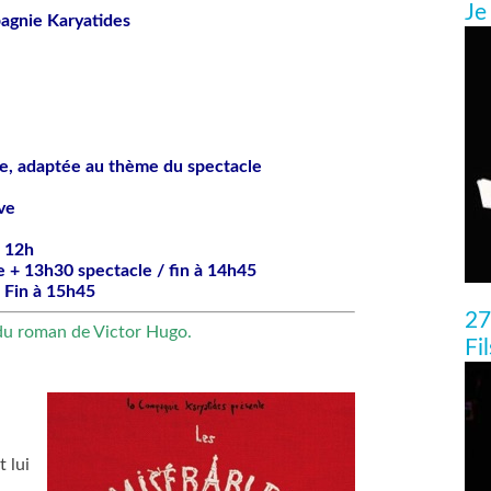
Je
agnie Karyatides

se, adaptée au thème du spectacle

ve

 12h

e + 13h30 spectacle / fin à 14h45

/ Fin à 15h45
27
 du roman de Victor Hugo.
Fi
 lui