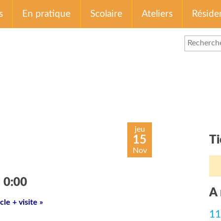
s
En pratique
Scolaire
Ateliers
Réside
jeu
15
Ti
Nov
 0:00
A 
e + visite »

11