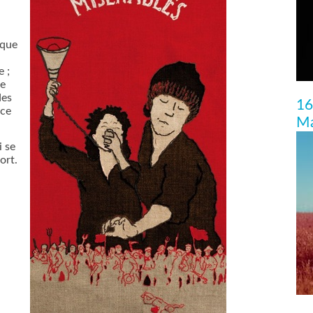
ique
e ;
le
des
16
nce
Ma
i se
ort.