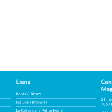
Liens
Cen
Mag
Roots & Roses
21, ru
Les Sons Intensifs
7860 
Le Rallye de la Petite Reine