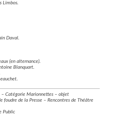
ès Limbos.
ain Daval.
eaux (en alternance).
Antoine Blanquart.
.
Beauchet.
5 – Catégorie Marionnettes – objet
 de foudre de la Presse – Rencontres de Théâtre
e Public