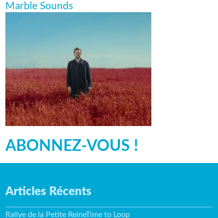
Marble Sounds
ABONNEZ-VOUS !
Articles Récents
Rallye de la Petite ReineTime to Loop