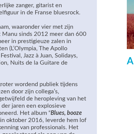
rlijke zanger, gitarist en
lfiguur in de Franse bluesrock.
am, waaronder vier met zijn
ft Manu sinds 2012 meer dan 600
er in prestigieuze zalen in
en (L’Olympia, The Apollo
estival, Jazz à Juan, Solidays,
A
on, Nuits de la Guitare de
roter wordend publiek tijdens
en door zijn collega’s,
etwijfeld de heropleving van het
p der jaren een explosieve
oneerd. Het album “
Blues, booze
t in oktober 2016, leverde hem lof
enning van professionals. Het