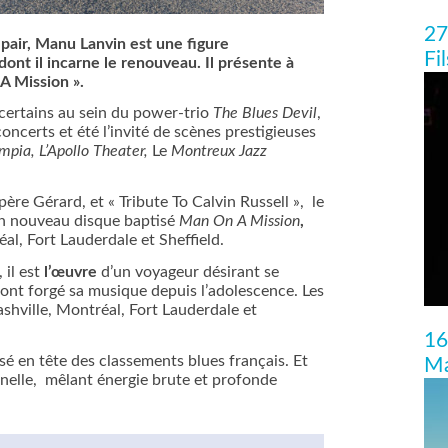
27
pair, Manu Lanvin est une figure
Fi
ont il incarne le renouveau. Il présente à
A Mission ».
 certains au sein du power-trio
The Blues Devil
,
certs et été l’invité de scènes prestigieuses
mpia, L’Apollo Theater,
Le
Montreux Jazz
père Gérard, et « Tribute To Calvin Russell », le
un nouveau disque baptisé
Man On A Mission
,
éal, Fort Lauderdale et Sheffield.
 il est
l’œuvre
d’un voyageur désirant se
 ont forgé sa musique depuis l’adolescence. Les
Nashville, Montréal, Fort Lauderdale et
16
ssé en tête des classements blues français. Et
Ma
nelle, mêlant énergie brute et profonde