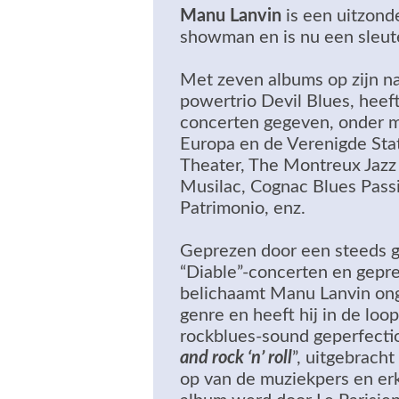
Manu Lanvin
is een uitzonde
showman en is nu een sleute
Met zeven albums op zijn na
powertrio Devil Blues, hee
concerten gegeven, onder me
Europa en de Verenigde Stat
Theater, The Montreux Jazz F
Musilac, Cognac Blues Passi
Patrimonio, enz.
Geprezen door een steeds g
“Diable”-concerten en geprez
belichaamt Manu Lanvin ong
genre en heeft hij in de loo
rockblues-sound geperfecti
and rock ‘n’ roll
”, uitgebrach
op van de muziekpers en erk