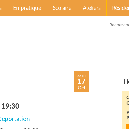
s
En pratique
Scolaire
Ateliers
Réside
sam
17
Ti
Oct
C
C
 19:30
P
P
 Déportation