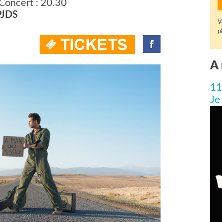
Concert : 20.30
PJDS
V
p
A 
11
Je