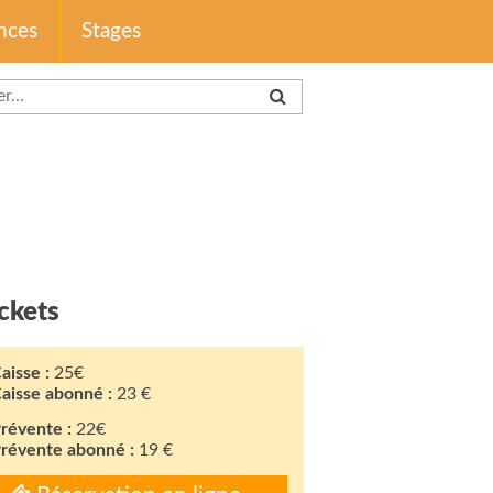
nces
Stages
ckets
aisse :
25€
aisse abonné :
23 €
révente :
22€
révente abonné :
19 €