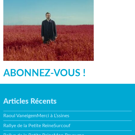
ABONNEZ-VOUS !
Articles Récents
Raoul VaneigemMerci à L’ssines
Rallye de la Petite ReineSurcouf