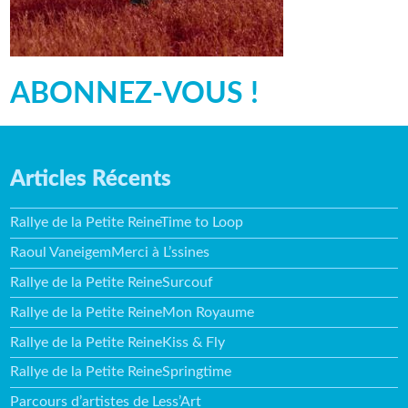
ABONNEZ-VOUS !
Articles Récents
Rallye de la Petite ReineTime to Loop
Raoul VaneigemMerci à L’ssines
Rallye de la Petite ReineSurcouf
Rallye de la Petite ReineMon Royaume
Rallye de la Petite ReineKiss & Fly
Rallye de la Petite ReineSpringtime
Parcours d’artistes de Less’Art