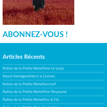
ABONNEZ-VOUS !
Articles Récents
Rallye de la Petite ReineTime to Loop
Raoul VaneigemMerci à L’ssines
Rallye de la Petite ReineSurcouf
Rallye de la Petite ReineMon Royaume
Rallye de la Petite ReineKiss & Fly