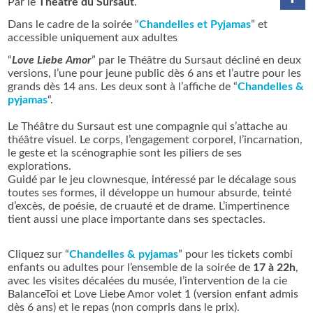
Par le
Théâtre du Sursaut
.
Dans le cadre de la soirée “
Chandelles et Pyjamas
” et
accessible uniquement aux adultes
“
Love Liebe Amor
” par le Théâtre du Sursaut décliné en deux
versions, l’une pour jeune public dès 6 ans et l’autre pour les
grands dès 14 ans. Les deux sont à l’affiche de “
Chandelles &
pyjamas
“.
Le Théâtre du Sursaut est une compagnie qui s’attache au
théâtre visuel. Le corps, l’engagement corporel, l’incarnation,
le geste et la scénographie sont les piliers de ses
explorations.
Guidé par le jeu clownesque, intéressé par le décalage sous
toutes ses formes, il développe un humour absurde, teinté
d’excès, de poésie, de cruauté et de drame. L’impertinence
tient aussi une place importante dans ses spectacles.
Cliquez sur “
Chandelles & pyjamas
” pour les tickets combi
enfants ou adultes pour l’ensemble de la soirée de
17 à 22h
,
avec les visites décalées du musée, l’intervention de la cie
BalanceToi et Love Liebe Amor volet 1 (version enfant admis
dès 6 ans) et le repas (non compris dans le prix).