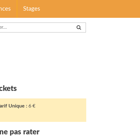
nces
Stages
ckets
arif Unique :
6 €
ne pas rater