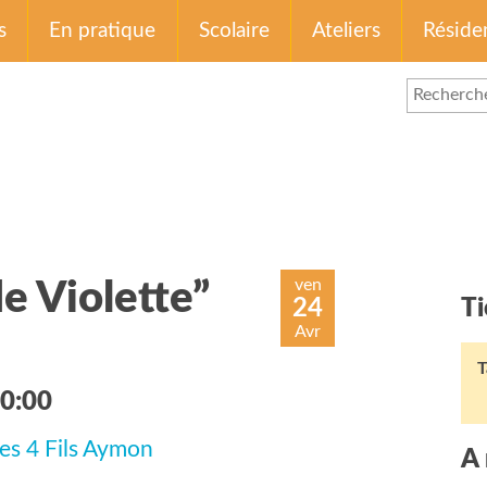
s
En pratique
Scolaire
Ateliers
Réside
ven
e Violette”
24
Ti
Avr
T
10:00
es 4 Fils Aymon
A 