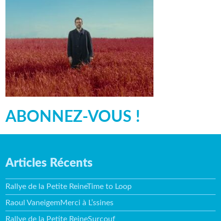
ABONNEZ-VOUS !
Articles Récents
Rallye de la Petite ReineTime to Loop
Raoul VaneigemMerci à L’ssines
Rallye de la Petite ReineSurcouf