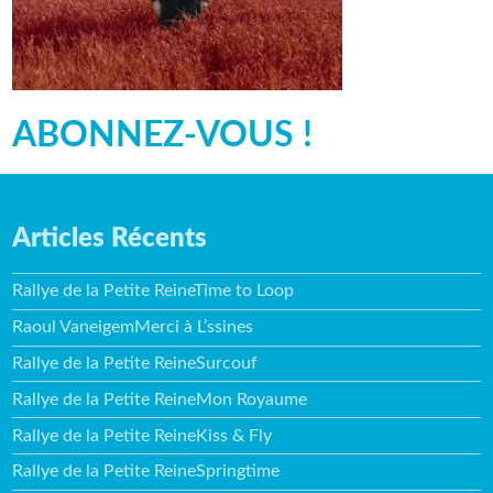
ABONNEZ-VOUS !
Articles Récents
Rallye de la Petite ReineTime to Loop
Raoul VaneigemMerci à L’ssines
Rallye de la Petite ReineSurcouf
Rallye de la Petite ReineMon Royaume
Rallye de la Petite ReineKiss & Fly
Rallye de la Petite ReineSpringtime