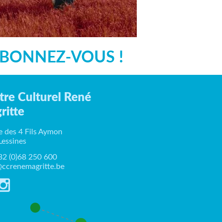
BONNEZ-VOUS !
tre Culturel René
ritte
e des 4 Fils Aymon
Lessines
+32 (0)68 250 600
ccrenemagritte.be