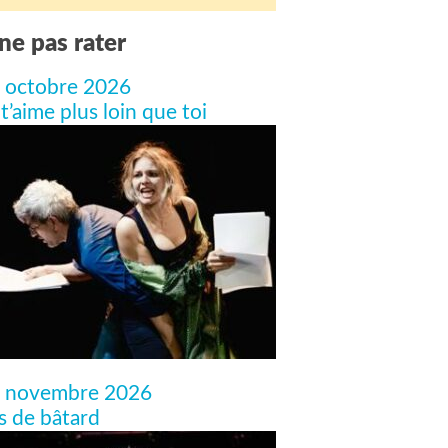
ne pas rater
 octobre 2026
 t’aime plus loin que toi
 novembre 2026
ls de bâtard