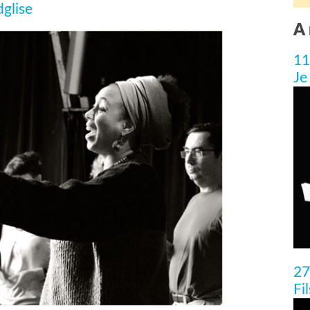
glise
A 
11
Je
27
Fi