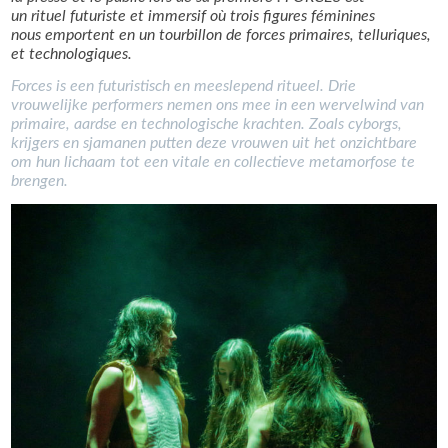
un rituel futuriste et immersif où trois figures féminines
nous emportent en un tourbillon de forces primaires, telluriques,
et technologiques.
Forces is een futuristisch en meeslepend ritueel. Drie
vrouwelijke performers nemen ons mee in een wervelwind van
primaire, aardse en technologische krachten. Zoals cyborgs,
krijgers en sjamanen putten deze vrouwen uit het onzichtbare
om hun lichaam tot een vitale en collectieve metamorfose te
brengen.