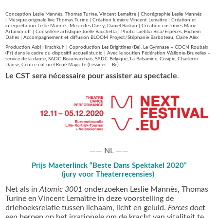
Conception Leslie Mannès, Thomas Turine, Vincent Lemaître | Chorégraphie Leslie Mannès
| Musique originale live Thomas Turine | Création lumière Vincent Lemaître | Création et
interprétation Leslie Mannès, Mercedes Dassy, Daniel Barkan | Création costumes Marie
Artamonoff | Conseillère artistique Joëlle Bacchetta | Photo Laetitia Bica/Espèces, Hichem
Dahes | Accompagnement et diffusion BLOOM Project/Stéphanie Barboteau, Claire Alex
Production Asbl Hirschkuh | Coproduction Les Brigittines (Be), Le Gymnase – CDCN Roubaix
(Fr) dans le cadre du dispositif accueil studio | Avec le soutien Fédération Wallonie-Bruxelles –
service de la danse, SADC Beaumarchais, SADC Belgique, La Balsamine, Cosipie, Charleroi-
Danse, Centre culturel René Magritte (Lessines – Be)
Le CST sera nécessaire pour assister au spectacle
.
—— NL ——
Prijs Maeterlinck “Beste Dans Spektakel 2020”
(jury voor Theaterrecensies)
Net als in
Atomic 3001
onderzoeken Leslie Mannès, Thomas
Turine en Vincent Lemaître in deze voorstelling de
driehoeksrelatie tussen lichaam, licht en geluid.
Forces
doet
een beroep op het irrationele om de kracht van vitaliteit te