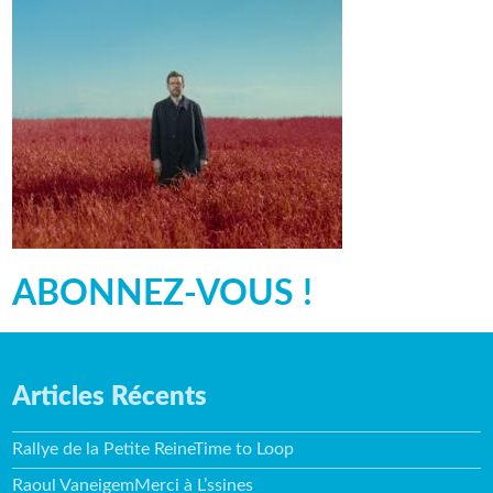
ABONNEZ-VOUS !
Articles Récents
Rallye de la Petite ReineTime to Loop
Raoul VaneigemMerci à L’ssines