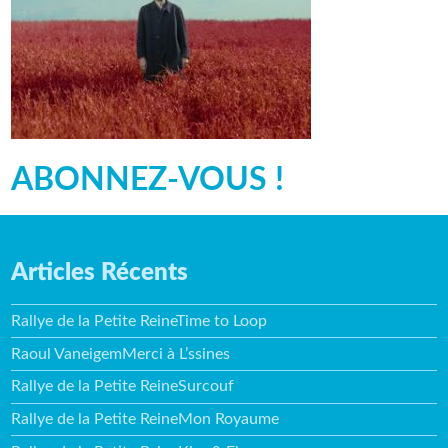
ABONNEZ-VOUS !
Articles Récents
Rallye de la Petite ReineTime to Loop
Raoul VaneigemMerci à L’ssines
Rallye de la Petite ReineSurcouf
Rallye de la Petite ReineMon Royaume