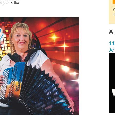
e par Erika
V
p
A 
11
Je