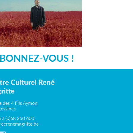
BONNEZ-VOUS !
tre Culturel René
ritte
e des 4 Fils Aymon
Lessines
+32 (0)68 250 600
ccrenemagritte.be