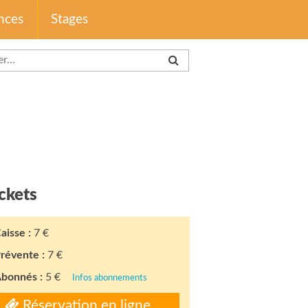
nces
Stages
ckets
aisse :
7 €
révente :
7 €
bonnés :
5 €
Infos abonnements
Réservation en ligne