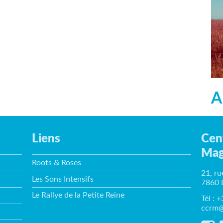
A
Liens
Cen
Mag
Roots & Roses
21, ru
Les Sons Intensifs
7860 
Le Rallye de la Petite Reine
Tél : 
ccrm@