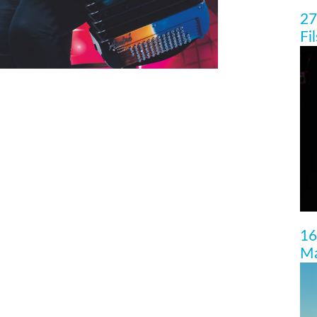
27
Fi
16
Ma