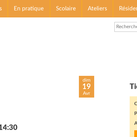
s
En pratique
Scolaire
Ateliers
Réside
dim
19
Ti
Avr
C
P
A
 14:30