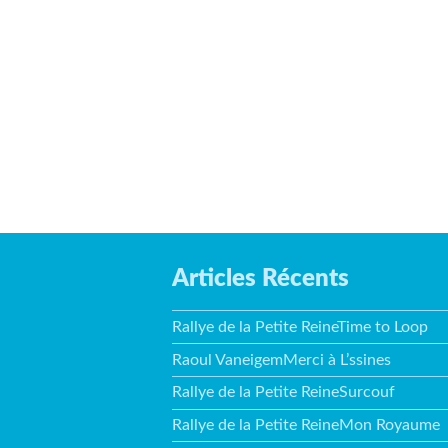
Articles Récents
Rallye de la Petite ReineTime to Loop
Raoul VaneigemMerci à L’ssines
Rallye de la Petite ReineSurcouf
Rallye de la Petite ReineMon Royaume