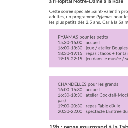
à l’Hôpital Notre-Dame à la Rose
Cette soirée spéciale Saint-Valentin 
adultes, un programme
Pyjamas
pour le
les plus petits dès 2,5 ans. Car à la Sa
PYJAMAS pour les petits
15:30-16:00 : accueil
16:00-18:30 : jeux / atelier Bougie
18:30-19:15 : repas : tacos + fonta
19:15-22:15 : jeu dans le musée / s
CHANDELLES pour les grands
16:00-16:30 : accueil
16:30-18:30 : atelier Cocktail-Mock
pas)
19:00-20:30 : repas Table d’Alix
20:30-22:00 : spectacle L’Entrée du
19h : repas gourmand à la Tab