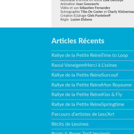
Assistanat à la mise en scène
Lola Delcorps
Animation
Jean Goovaerts
Vidéo et son
Sébastien Fernandez
Scénographie
Tibo De Coster
et
Charly Kleinerma
Création Eclairage
Gleb Panteleeff
Régie
Lucien Elskens
Articles Récents
Rallye de la Petite ReineTime to Loop
Raoul VaneigemMerci à L’ssines
Rallye de la Petite ReineSurcouf
Rallye de la Petite ReineMon Royaume
Rallye de la Petite ReineKiss & Fly
Rallye de la Petite ReineSpringtime
Parcours d’artistes de Less’Art
Récits de Lessines
Roots & Roses Tarif lessinois