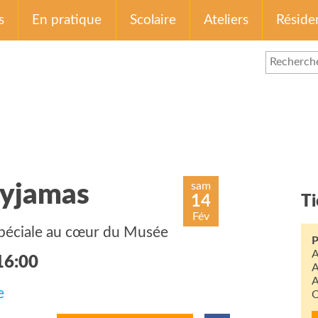
s
En pratique
Scolaire
Ateliers
Réside
sam
pyjamas
14
Ti
Fév
spéciale au cœur du Musée
P
A
16:00
A
A
e
O