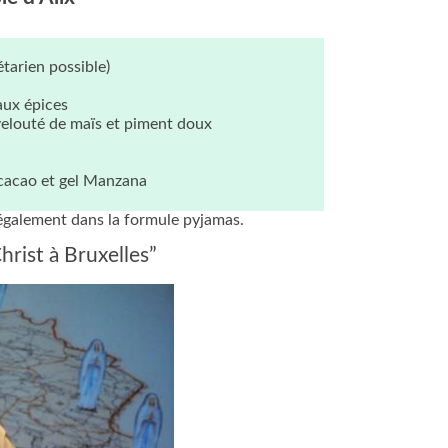
étarien possible)
aux épices
velouté de maïs et piment doux
 cacao et gel Manzana
 également dans la formule pyjamas.
hrist à Bruxelles”