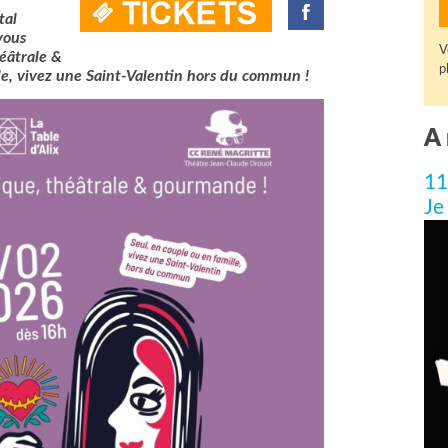
tal
vous
V
héâtrale &
p
le, vivez une Saint-Valentin hors du commun !
A 
11
Je