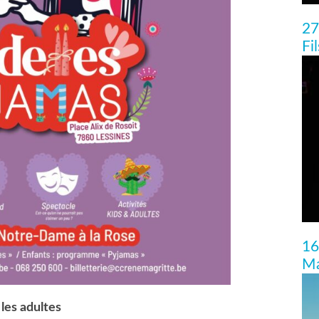
27
Fi
16
Ma
 les adultes