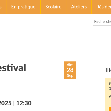
s
En pratique
Scolaire
Ateliers
Réside
dim
estival
28
Ti
Sep
P
3
A
025 | 12:30