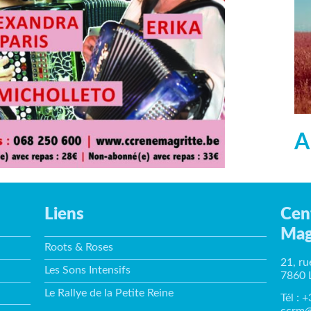
A
Liens
Cen
Mag
Roots & Roses
21, ru
Les Sons Intensifs
7860 
Le Rallye de la Petite Reine
Tél : 
ccrm@