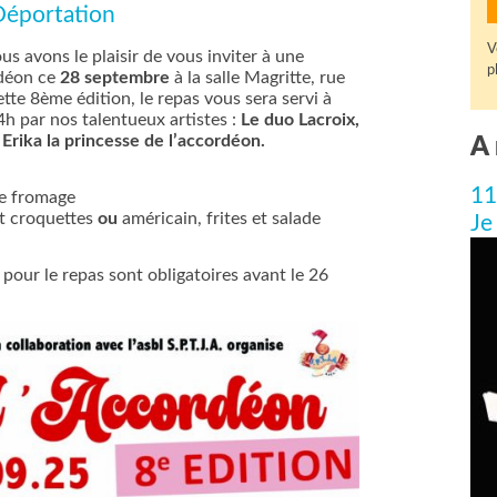
 Déportation
V
ous avons le plaisir de vous inviter à une
p
rdéon ce
28 septembre
à la salle Magritte, rue
tte 8ème édition, le repas vous sera servi à
4h par nos talentueux artistes :
Le duo Lacroix,
Erika la princesse de l’accordéon.
A 
11
de fromage
et croquettes
ou
américain, frites et salade
Je
 pour le repas sont obligatoires avant le 26