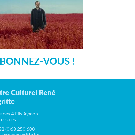
BONNEZ-VOUS !
tre Culturel René
ritte
e des 4 Fils Aymon
Lessines
+32 (0)68 250 600
ccrenemagritte.be