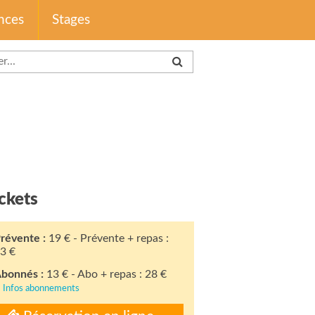
nces
Stages
ckets
révente :
19 € - Prévente + repas :
3 €
bonnés :
13 € - Abo + repas : 28 €
Infos abonnements