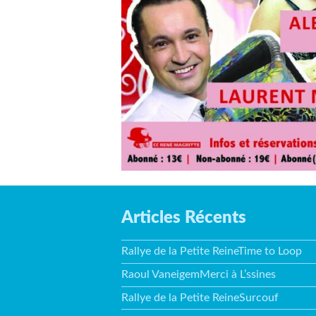
Articles Récents
Rallye de la Petite ReineTime to Loop
Raoul VaneigemMerci à L’ssines
Rallye de la Petite ReineSurcouf