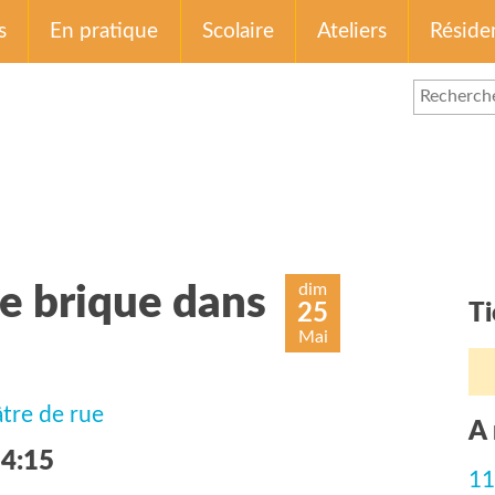
s
En pratique
Scolaire
Ateliers
Réside
dim
ne brique dans
25
Ti
Mai
tre de rue
A 
14:15
11