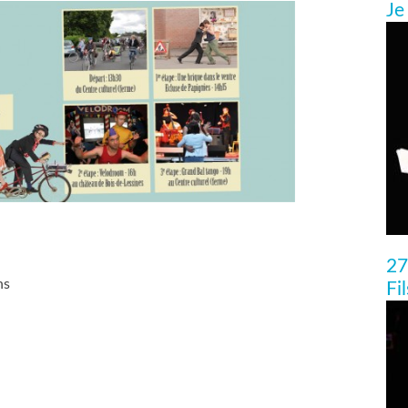
Je
27
ns
Fi